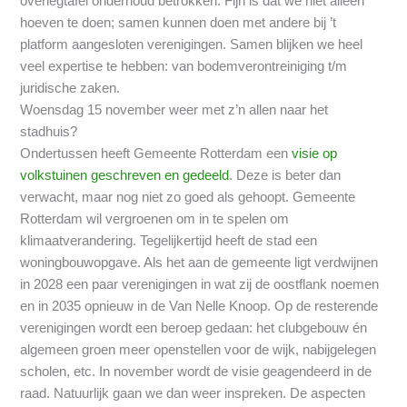
overlegtafel onderhoud betrokken. Fijn is dat we niet alleen
hoeven te doen; samen kunnen doen met andere bij ’t
platform aangesloten verenigingen. Samen blijken we heel
veel expertise te hebben: van bodemverontreiniging t/m
juridische zaken.
Woensdag 15 november weer met z’n allen naar het
stadhuis?
Ondertussen heeft Gemeente Rotterdam een
visie op
volkstuinen geschreven en gedeeld
. Deze is beter dan
verwacht, maar nog niet zo goed als gehoopt. Gemeente
Rotterdam wil vergroenen om in te spelen om
klimaatverandering. Tegelijkertijd heeft de stad een
woningbouwopgave. Als het aan de gemeente ligt verdwijnen
in 2028 een paar verenigingen in wat zij de oostflank noemen
en in 2035 opnieuw in de Van Nelle Knoop. Op de resterende
verenigingen wordt een beroep gedaan: het clubgebouw én
algemeen groen meer openstellen voor de wijk, nabijgelegen
scholen, etc. In november wordt de visie geagendeerd in de
raad. Natuurlijk gaan we dan weer inspreken. De aspecten