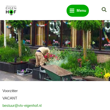
Ga
Zo
naar
Menu
de
inhoud
Voorzitter
VACANT
bestuur@vtv-eigenhof.nl