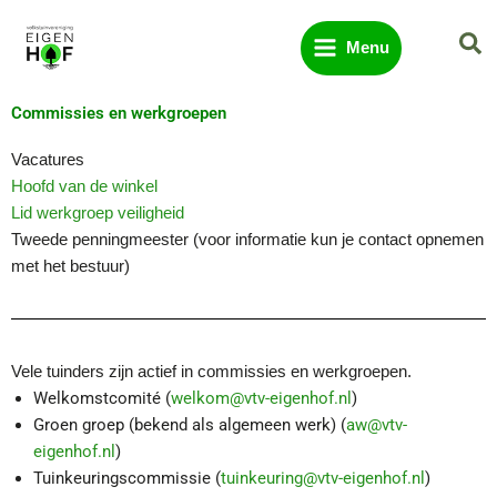
Ga
Zo
naar
Menu
de
inhoud
Commissies en werkgroepen
Vacatures
Hoofd van de winkel
Lid werkgroep veiligheid
Tweede penningmeester (voor informatie kun je contact opnemen
met het bestuur)
Vele tuinders zijn actief in commissies en werkgroepen.
Welkomstcomité (
welkom@vtv-eigenhof.nl
)
Groen groep (bekend als algemeen werk) (
aw@vtv-
eigenhof.nl
)
Tuinkeuringscommissie (
tuinkeuring@vtv-eigenhof.nl
)