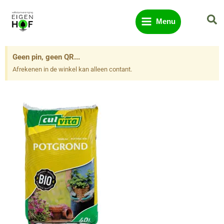
Ga
Zo
naar
Menu
de
inhoud
Geen pin, geen QR...
Afrekenen in de winkel kan alleen contant.