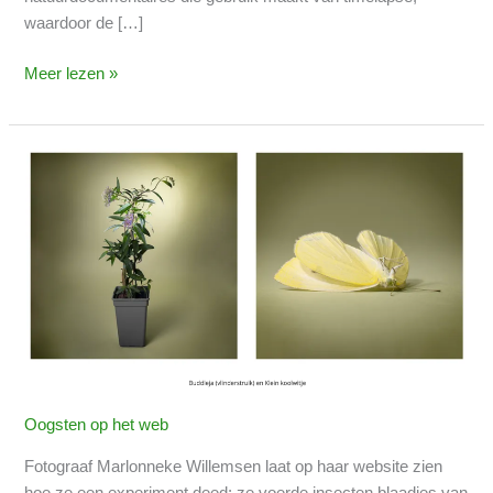
waardoor de […]
Meer lezen »
Tuincentraplanten
en
insecten
Oogsten op het web
Fotograaf Marlonneke Willemsen laat op haar website zien
hoe ze een experiment deed: ze voerde insecten blaadjes van