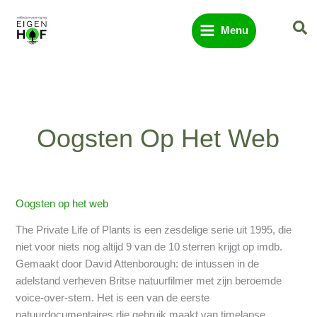
Ga
Zo
naar
Menu
de
inhoud
Oogsten Op Het Web
Oogsten op het web
Docutip:
The
The Private Life of Plants is een zesdelige serie uit 1995, die
Private
niet voor niets nog altijd 9 van de 10 sterren krijgt op imdb.
Life
Gemaakt door David Attenborough: de intussen in de
of
adelstand verheven Britse natuurfilmer met zijn beroemde
Plants
voice-over-stem. Het is een van de eerste
natuurdocumentaires die gebruik maakt van timelapse,