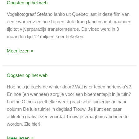
video
Oogsten op het web
wel)
Vogelfotograaf Stefano Ianiro uit Quebec laat in deze film van
een kwartier zien hoe hij een stuk droog land in acht maanden
tijd tot vijverparadijs transformeerde. De video werd in 3
maanden tijd 12 miljoen keer bekeken.
Meer lezen »
Oogsten op het web
Loethe
Olthuis
Hoe help je egels de winter door? Wat is er tegen hortensia’s?
geeft
En hoe (en wanneer) zorg je voor een bloementapijt in je tuin?
‘de
Loethe Olthuis geeft elke week praktische tuiniertips in haar
luie
column De luie tuinier in dagblad Trouw. Je kunt een paar
tuinier’
artikelen gratis lezen voordat Trouw je vraagt om abonnee te
wekelijks
worden. Zie hier!
tips
in
Meer lezen »