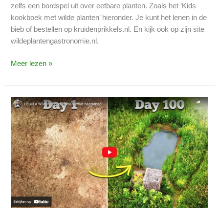
zelfs een bordspel uit over eetbare planten. Zoals het ‘Kids
kookboek met wilde planten’ hieronder. Je kunt het lenen in de
bieb of bestellen op kruidenprikkels.nl. En kijk ook op zijn site
wildeplantengastronomie.nl.
Meer lezen »
Wil
jij
ook
een
vijver
in
je
tuin?
(Na
deze