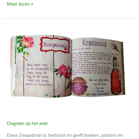
Meer lezen »
Kids
kookboek
met
wilde
planten
Oogsten op het web
Dave Zwaartman is herborist en geeft boeken, posters en