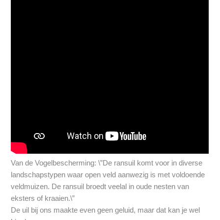
Van de Vogelbescherming: \”De ransuil komt voor in diverse
landschapstypen waar open veld aanwezig is met voldoende
veldmuizen. De ransuil broedt veelal in oude nesten van
eksters of kraaien.\”
De uil bij ons maakte even geen geluid, maar dat kan je wel