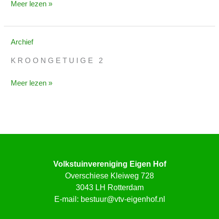
Meer lezen »
en
Frank
Archief
De
toon
K R O O N G E T U I G E 2
van
Wolf
Meer lezen »
Volkstuinvereniging Eigen Hof
Overschiese Kleiweg 728
3043 LH Rotterdam
E-mail:
bestuur@vtv-eigenhof.nl