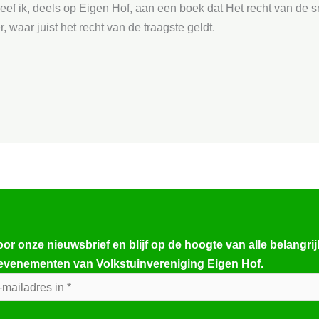
eef ik, deels op Eigen Hof, aan een boek dat Het recht van de sn
, waar juist het recht van de traagste geldt.
voor onze nieuwsbrief en blijf op de hoogte van alle belangri
evenementen van Volkstuinvereniging Eigen Hof.