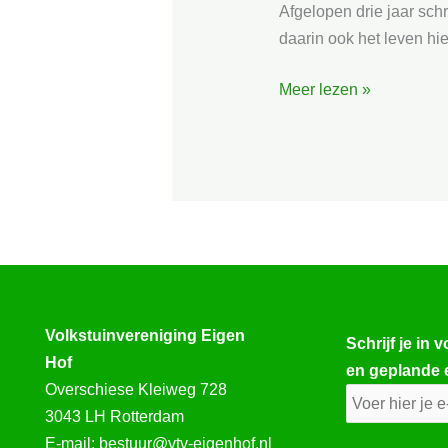
Afgelopen drie jaar schr
van
daarin ook het leven hier
de
traagste
Meer lezen »
Volkstuinvereniging Eigen
Schrijf je in 
Hof
en geplande 
Overschiese Kleiweg 728
3043 LH Rotterdam
E-mail:
bestuur@vtv-eigenhof.nl