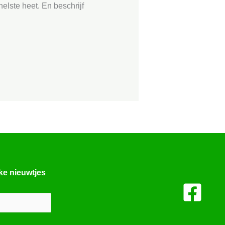
elste heet. En beschrijf
jke nieuwtjes