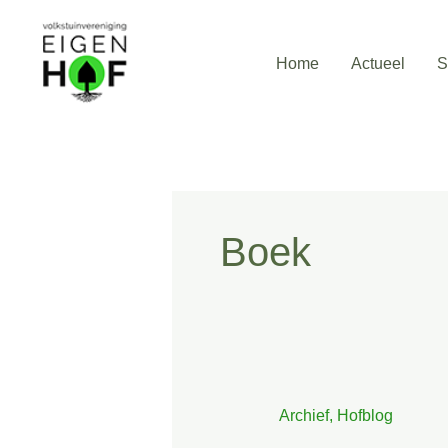
Ga
naar
Home
Actueel
S
de
inhoud
Boek
Archief
,
Hofblog
Het
recht