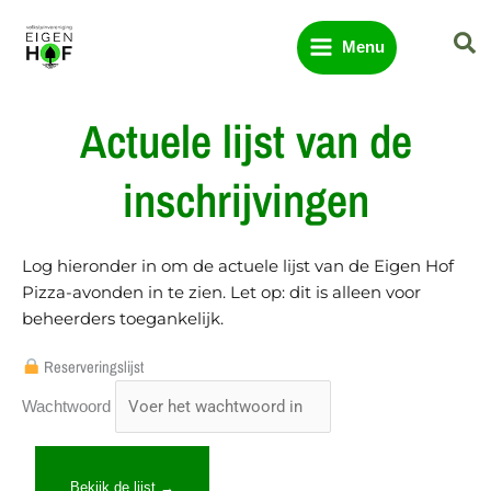
Ga
Zo
naar
Menu
de
inhoud
Actuele lijst van de
inschrijvingen
Log hieronder in om de actuele lijst van de Eigen Hof
Pizza-avonden in te zien. Let op: dit is alleen voor
beheerders toegankelijk.
Reserveringslijst
Wachtwoord
Bekijk de lijst →