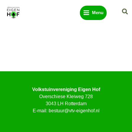
Ga
Zo
naar
Menu
de
inhoud
Volkstuinvereniging Eigen Hof
Overschiese Kleiweg 728
3043 LH Rotterdam
E-mail:
bestuur@vtv-eigenhof.nl