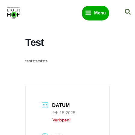
Ga
Zo
naar
Menu
de
inhoud
Test
testststststs
DATUM
feb 15 2025
Verlopen!